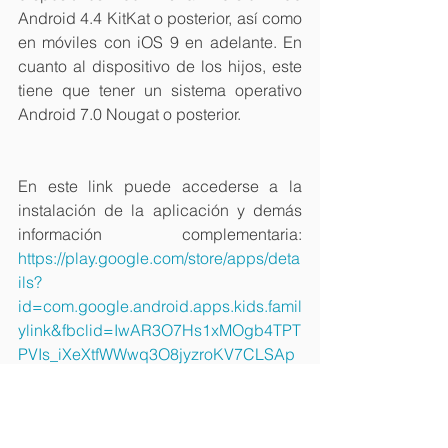
Android 4.4 KitKat o posterior, así como 
en móviles con iOS 9 en adelante. En 
cuanto al dispositivo de los hijos, este 
tiene que tener un sistema operativo 
Android 7.0 Nougat o posterior.
En este link puede accederse a la 
instalación de la aplicación y demás 
información complementaria: 
https://play.google.com/store/apps/deta
ils?
id=com.google.android.apps.kids.famil
ylink&fbclid=IwAR3O7Hs1xMOgb4TPT
PVIs_iXeXtfWWwq3O8jyzroKV7CLSAp
pdkol3PU0t