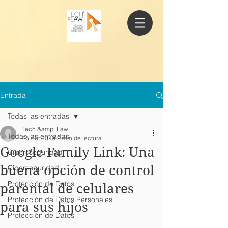
Entrada
Todas las entradas
Tech &amp; Law
Todas las entradas
25 oct 2019
2 min de lectura
Google Family Link: Una
Cibersseguridad
buena opción de control
Ciberseguridad
Protección de Datos
parental de celulares
Protección de Datos Personales
para sus hijos
Protección de Datos