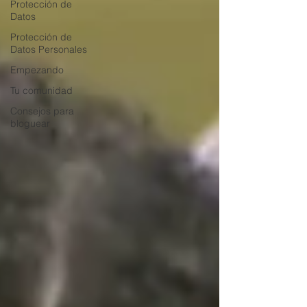
Protección de
Datos
Protección de
Datos Personales
Empezando
Tu comunidad
Consejos para
bloguear