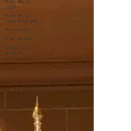
Protección de
Datos
Protección de
Datos Personales
Empezando
Tu comunidad
Consejos para
bloguear