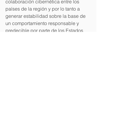
colaboración cibernética entre los 
países de la región y por lo tanto a 
generar estabilidad sobre la base de 
un comportamiento responsable y 
predecible por parte de los Estados 
que la conforman.
Los aportes del experto Colombiano, 
se orientaron a ofrecer detalles sobre 
la implementación de normas y 
buenas prácticas internacionales en la 
actual política pública de Seguridad 
Digital Colombiana (adoptada 
mediante el documento CONPES 3854 
de 2016), el papel preponderante y 
líneas de trabajo que pueden abordar 
los organismos regionales y en 
especial la OEA, así como los retos 
que se enfrentan en materia de 