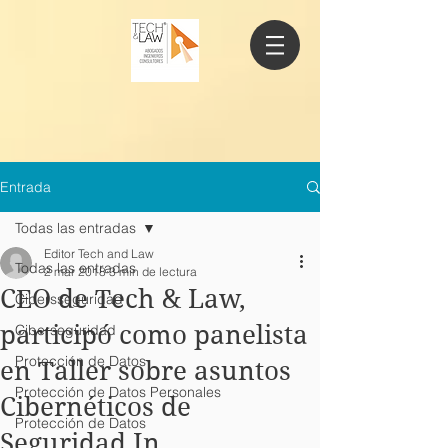
Entrada
Todas las entradas
Editor Tech and Law
Todas las entradas
2 mar 2018
3 min de lectura
CEO de Tech & Law,
Cibersseguridad
participó como panelista
Ciberseguridad
Protección de Datos
en Taller sobre asuntos
Protección de Datos Personales
Cibernéticos de
Protección de Datos
Seguridad In